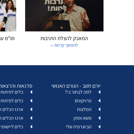
המאבק להצלת התרבות
מו"מ עם
להמשך קריאה »
יורם חטב - הגורם האנושי
סדנאות והרצאות
למה לבחור בי?
כלים לפיתוח א
פרויקטים
כלים לפיתוח 
המלצות
ארגז הכלים ה
משא ומתן
ארגז הכלים ה
הביוגרפיה שלי
כלים ליישומי 